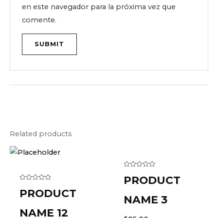
en este navegador para la próxima vez que
comente.
Related products
Rated
PRODUCT
0
out
Rated
PRODUCT
of
0
5
NAME 3
out
of
5
NAME 12