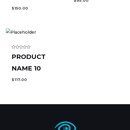
$
95.00
$
150.00
Rated
PRODUCT
0
out
of
5
NAME 10
$
117.00