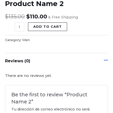
Product Name 2
Name
price
price
2
$
135.00
$
110.00
quantity
was:
is:
& Free Shipping
$135.00.
$110.00.
ADD TO CART
Category:
Men
Reviews (0)
There are no reviews yet.
Be the first to review “Product
Name 2”
Tu dirección de correo electrónico no será